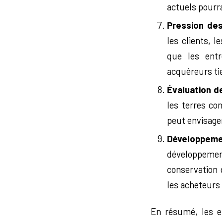
actuels pourra
Pression des
les clients, 
que les entr
acquéreurs ti
Évaluation d
les terres co
peut envisager
Développeme
développemen
conservation 
les acheteurs
En résumé, les e