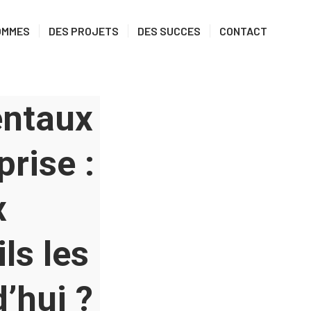
OMMES
DES PROJETS
DES SUCCES
CONTACT
entaux
prise :
x
ls les
’hui ?