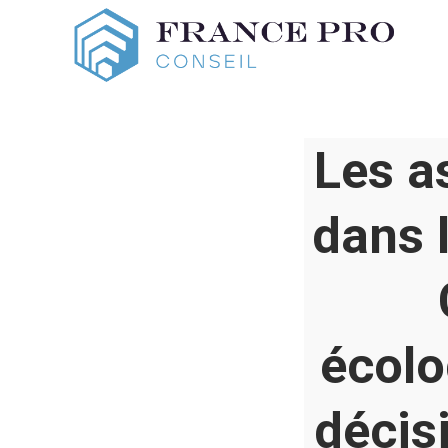
Les a
dans l
écolo
décis