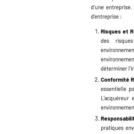
d’une entreprise.
d’entreprise :
Risques et R
des risques
environnem
environnement
déterminer l’i
Conformité 
essentielle p
L’acquéreur e
environnementa
Responsabili
pratiques env