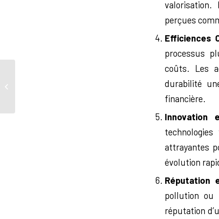
valorisation
perçues comme
Efficiences 
processus pl
coûts. Les a
L’importance de la
durabilité u
confidentialité lors d’une
cession : Pourquoi...
financière.
Innovation 
technologies
attrayantes p
évolution rapi
Réputation 
pollution ou
réputation d’