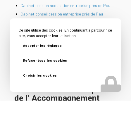
Cabinet cession acquisition entreprise près de Pau
Cabinet conseil cession entreprise près de Pau
Cession PME près de Pau
Ce site utilise des cookies. En continuant à parcourir ce
Conseil avant vente entreprise près de Pau
site, vous acceptez leur utilisation.
Conseil vendeur entreprise près de Pau
Accepter les réglages
Courtier en vente d’entreprise près de Pau
Reprise d’entreprise près de Pau
Refuser tous les cookies
Spécialiste vente fonds de commerce près de Pau
Choisir les cookies
Nos autres secteurs pour
de l’ Accompagnement
cession entreprise
Bizanos
,
Gelos
,
Billère
,
Lyon
,
Clermont-Ferrand
,
Saint-
Etienne
,
Bourg en Bresse
,
Chambéry
,
Annecy
,
Grenoble
,