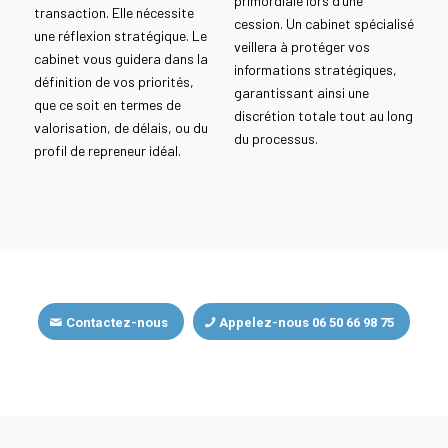
primordiale lors d’une
transaction. Elle nécessite
cession. Un cabinet spécialisé
une réflexion stratégique. Le
veillera à protéger vos
cabinet vous guidera dans la
informations stratégiques,
définition de vos priorités,
garantissant ainsi une
que ce soit en termes de
discrétion totale tout au long
valorisation, de délais, ou du
du processus.
profil de repreneur idéal.
Contactez-nous
Appelez-nous 06 50 66 98 75