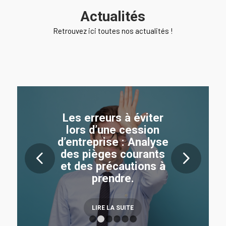
Actualités
Retrouvez ici toutes nos actualités !
Les erreurs à éviter
lors d’une cession
d’entreprise : Analyse
des pièges courants
Suivant
et des précautions à
prendre.
LIRE LA SUITE
1
2
3
4
5
6