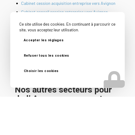
Cabinet cession acquisition entreprise vers Avignon
Cabinet conseil cession entreprise vers Avignon
Cession PME vers Avignon
Ce site utilise des cookies. En continuant à parcourir ce
Conseil avant vente entreprise vers Avignon
site, vous acceptez leur utilisation.
Conseil vendeur entreprise vers Avignon
Accepter les réglages
Courtier en vente d’entreprise vers Avignon
Reprise d’entreprise vers Avignon
Refuser tous les cookies
Spécialiste vente fonds de commerce vers Avignon
Choisir les cookies
Nos autres secteurs pour
de l’ Accompagnement
cession entreprise
Lyon
,
Clermont-Ferrand
,
Saint-Etienne
,
Bourg en Bresse
,
Chambéry
,
Annecy
,
Grenoble
,
Toulon
,
Nice
,
Marseille
,
Nîmes
,
Montpellier
,
Bordeaux
,
Bayonne
,
Pau
,
Mont de