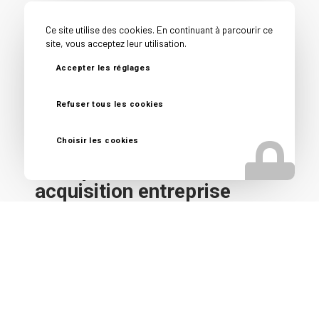
Courtier en vente d’entreprise près de Clermont-
Ce site utilise des cookies. En continuant à parcourir ce
Ferrand
site, vous acceptez leur utilisation.
Reprise d’entreprise près de Clermont-Ferrand
Accepter les réglages
Spécialiste vente fonds de commerce près de
Clermont-Ferrand
Refuser tous les cookies
Choisir les cookies
Nos autres secteurs en
tant que Cabinet cession
acquisition entreprise
Chamalières
,
Beaumont
,
Durtol
,
Lyon
,
Saint-Etienne
,
Bourg en Bresse
,
Chambéry
,
Annecy
,
Grenoble
,
Toulon
,
Nice
,
Marseille
,
Avignon
,
Nîmes
,
Montpellier
,
Bordeaux
,
Bayonne
,
Pau
,
Mont de Marsan
,
Aix en Provence
,
Toulouse
,
Perpignan