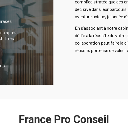
complice stratégique des en
décisive dans leur parcour
aventure unique, jalonnée d’
hrases
En s’associant à notre cabin
ans après
dédié à la réussite de votre
hiffrés
collaboration peut faire la 
réussie, porteuse de valeur 
uros…
France Pro Conseil