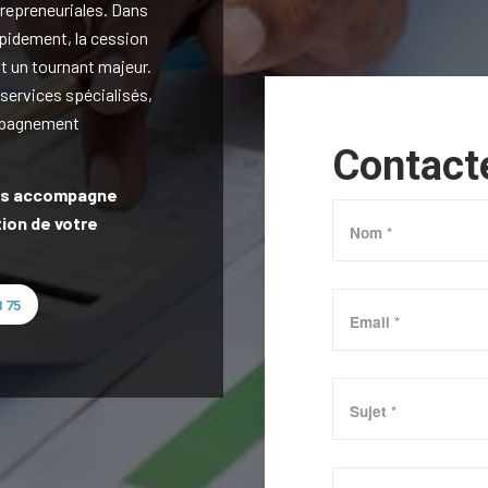
trepreneuriales. Dans
pidement, la cession
nt un tournant majeur.
 services spécialisés,
ompagnement
Contact
ous accompagne
tion de votre
 75