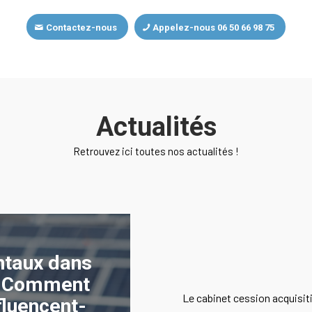
Contactez-nous
Appelez-nous 06 50 66 98 75
Actualités
Retrouvez ici toutes nos actualités !
ntaux dans
 : Comment
Le cabinet cession acquisitio
fluencent-