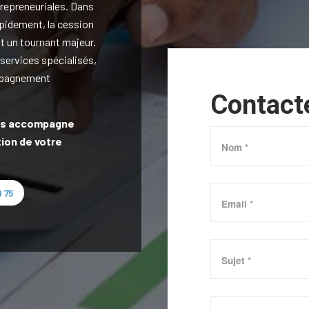
trepreneuriales. Dans
pidement, la cession
nt un tournant majeur.
 services spécialisés,
ompagnement
Contact
ous accompagne
tion de votre
 75