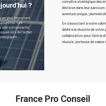
complice stratégique des en
jourd’hui ?
décisive dans leur parcour
aventure unique, jalonnée d’
s en plus important
ujourd'hui. Les
En s’associant à notre cabin
es une composante
dédié à la réussite de votre
isques lors de l'achat
collaboration peut faire la 
 écologiques…
réussie, porteuse de valeur 
France Pro Conseil