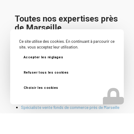
Toutes nos expertises près
de Marseille
Accompagnement cession entreprise près de Marseille
Ce site utilise des cookies. En continuant à parcourir ce
site, vous acceptez leur utilisation.
Cabinet cession acquisition entreprise près de
Marseille
Accepter les réglages
Cabinet conseil cession entreprise près de Marseille
Cession PME près de Marseille
Refuser tous les cookies
Conseil avant vente entreprise près de Marseille
Choisir les cookies
Conseil vendeur entreprise près de Marseille
Courtier en vente d’entreprise près de Marseille
Spécialiste vente fonds de commerce près de Marseille
Nos autres secteurs pour