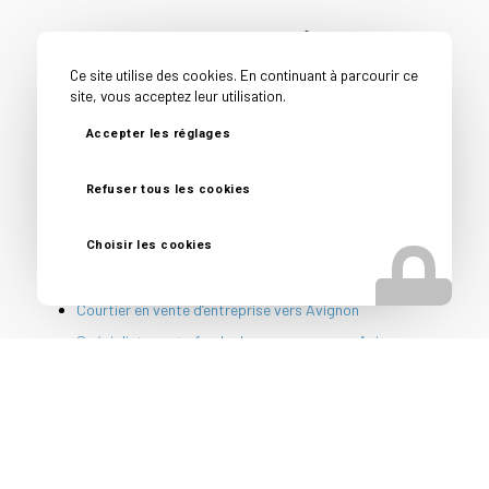
Toutes nos expertises vers
Avignon
Ce site utilise des cookies. En continuant à parcourir ce
site, vous acceptez leur utilisation.
Accompagnement cession entreprise vers Avignon
Accepter les réglages
Cabinet cession acquisition entreprise vers Avignon
Cabinet conseil cession entreprise vers Avignon
Refuser tous les cookies
Cession PME vers Avignon
Conseil avant vente entreprise vers Avignon
Choisir les cookies
Conseil vendeur entreprise vers Avignon
Courtier en vente d’entreprise vers Avignon
Spécialiste vente fonds de commerce vers Avignon
Nos autres secteurs pour
une Reprise d’entreprise