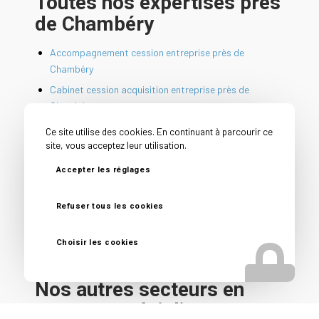
Toutes nos expertises près
de Chambéry
Accompagnement cession entreprise près de
Chambéry
Cabinet cession acquisition entreprise près de
Chambéry
Cabinet conseil cession entreprise près de Chambéry
Ce site utilise des cookies. En continuant à parcourir ce
site, vous acceptez leur utilisation.
Cession PME près de Chambéry
Conseil avant vente entreprise près de Chambéry
Accepter les réglages
Conseil vendeur entreprise près de Chambéry
Refuser tous les cookies
Courtier en vente d’entreprise près de Chambéry
Reprise d’entreprise près de Chambéry
Choisir les cookies
Nos autres secteurs en
tant que Spécialiste vente