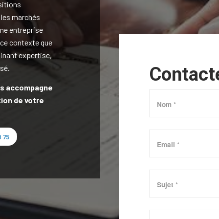
sitions
 les marchés
une entreprise
 ce contexte que
inant expertise,
sé.
Contact
ous accompagne
tion de votre
 75