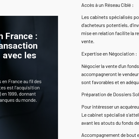
Accès à un Réseau Ciblé :
Les cabinets spécialisés po
d’acheteurs potentiels, d’in
mise en relation facilite la
n France :
vente.
ransaction
 avec les
Expertise en Négociation :
.
Négocier la vente d’un fond
accompagneront le vendeur l
 en France au fil des
sont favorables et en adéqu
s est l'acquisition
) en 1999, donnant
Préparation de Dossiers Sol
 banques du monde.
Pour intéresser un acquéreur
Le cabinet spécialisé s’atte
avant les atouts du fonds d
Accompagnement de bout e