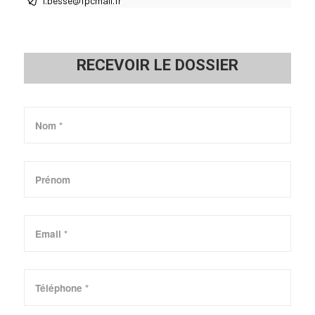
f.besse@fpcmail.fr
RECEVOIR LE DOSSIER