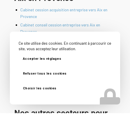
Cabinet cession acquisition entreprise vers Aix en
Provence
Cabinet conseil cession entreprise vers Aix en
Provence
Cession PME vers Aix en Provence
Ce site utilise des cookies. En continuant à parcourir ce
Conseil avant vente entreprise vers Aix en Provence
site, vous acceptez leur utilisation.
Conseil vendeur entreprise vers Aix en Provence
Accepter les réglages
Courtier en vente d’entreprise vers Aix en Provence
Reprise d’entreprise vers Aix en Provence
Refuser tous les cookies
Spécialiste vente fonds de commerce vers Aix en
Provence
Choisir les cookies
Nos autres secteurs pour
de l’ Accompagnement