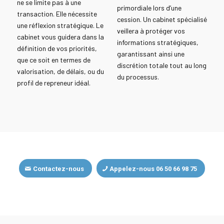
ne se limite pas à une
primordiale lors d’une
transaction. Elle nécessite
cession. Un cabinet spécialisé
une réflexion stratégique. Le
veillera à protéger vos
cabinet vous guidera dans la
informations stratégiques,
définition de vos priorités,
garantissant ainsi une
que ce soit en termes de
discrétion totale tout au long
valorisation, de délais, ou du
du processus.
profil de repreneur idéal.
Contactez-nous
Appelez-nous 06 50 66 98 75