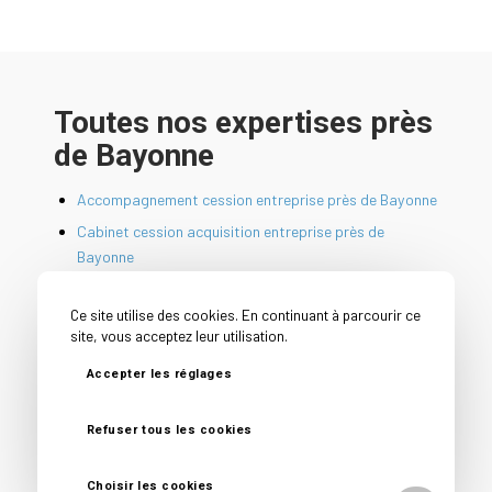
Toutes nos expertises près
de Bayonne
Accompagnement cession entreprise près de Bayonne
Cabinet cession acquisition entreprise près de
Bayonne
Cession PME près de Bayonne
Ce site utilise des cookies. En continuant à parcourir ce
Conseil avant vente entreprise près de Bayonne
site, vous acceptez leur utilisation.
Conseil vendeur entreprise près de Bayonne
Accepter les réglages
Courtier en vente d’entreprise près de Bayonne
Reprise d’entreprise près de Bayonne
Refuser tous les cookies
Spécialiste vente fonds de commerce près de Bayonne
Choisir les cookies