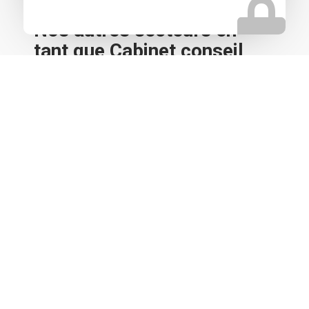
Nos autres secteurs en
tant que Cabinet conseil
cession entreprise
Saint-Pierre-d’Irube
,
Anglet
,
Boucau
,
Lyon
,
Clermont-
Ferrand
,
Saint-Etienne
,
Bourg en Bresse
,
Chambéry
,
Annecy
,
Grenoble
,
Toulon
,
Nice
,
Marseille
,
Avignon
,
Nîmes
,
Montpellier
,
Bordeaux
,
Pau
,
Mont de Marsan
,
Aix en
Provence
,
Toulouse
,
Perpignan