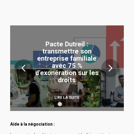
Pacte Dutreil :
transmettre son
entreprise familiale
avec 75 %
Suivant
d’exonération sur les
droits
LIRE LA SUITE
1
2
3
4
5
6
Aide à la négociation :