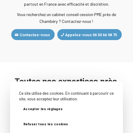
partout en France avec efficacité et discrétion.
Vous recherchez un cabinet conseil cession PME près de
Chambéry ? Contactez-nous !
Contactez-nous
Appelez-nous 06 50 66 98 75
Toutes nos expertises près
de Chambéry
Ce site utilise des cookies. En continuant à parcourir ce
site, vous acceptez leur utilisation.
Accompagnement cession entreprise près de
Chambéry
Accepter les réglages
Cabinet cession acquisition entreprise près de
Chambéry
Refuser tous les cookies