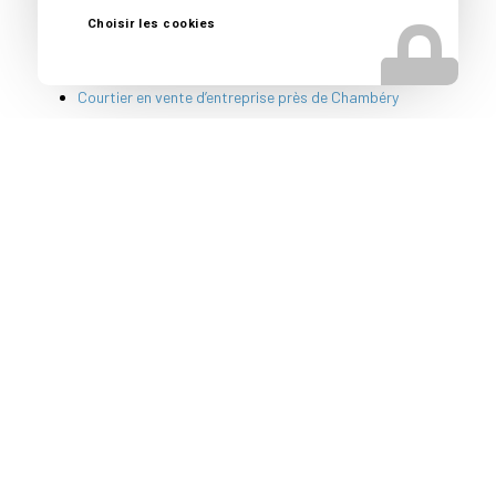
Cabinet conseil cession entreprise près de Chambéry
Choisir les cookies
Conseil avant vente entreprise près de Chambéry
Conseil vendeur entreprise près de Chambéry
Courtier en vente d’entreprise près de Chambéry
Reprise d’entreprise près de Chambéry
Spécialiste vente fonds de commerce près de
Chambéry
Nos autres secteurs pour
une Cession PME
Bassens
,
Barberaz
,
Cognin
,
Lyon
,
Clermont-Ferrand
,
Saint-Etienne
,
Bourg en Bresse
,
Annecy
,
Grenoble
,
Toulon
,
Nice
,
Marseille
,
Avignon
,
Nîmes
,
Montpellier
,
Bordeaux
,
Bayonne
,
Pau
,
Mont de Marsan
,
Aix en Provence
,
Toulouse
,
Perpignan