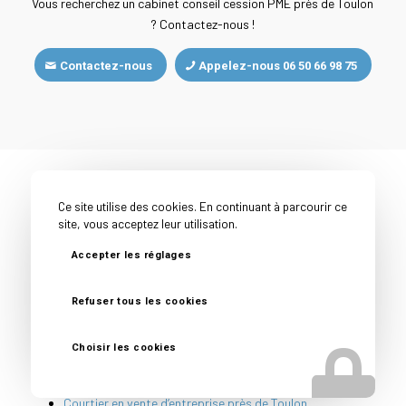
Vous recherchez un cabinet conseil cession PME près de Toulon
? Contactez-nous !
Contactez-nous
Appelez-nous 06 50 66 98 75
Toutes nos expertises près
Ce site utilise des cookies. En continuant à parcourir ce
site, vous acceptez leur utilisation.
de Toulon
Accepter les réglages
Accompagnement cession entreprise près de Toulon
Cabinet cession acquisition entreprise près de Toulon
Refuser tous les cookies
Cabinet conseil cession entreprise près de Toulon
Choisir les cookies
Conseil avant vente entreprise près de Toulon
Conseil vendeur entreprise près de Toulon
Courtier en vente d’entreprise près de Toulon