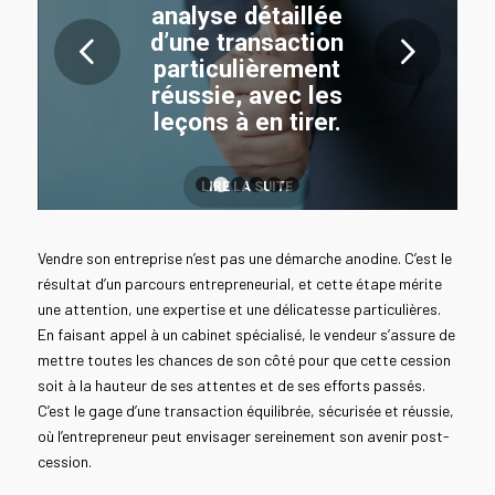
analyse détaillée
d’une transaction
Suivant
particulièrement
réussie, avec les
leçons à en tirer.
LIRE LA SUITE
1
2
3
4
5
6
Vendre son entreprise n’est pas une démarche anodine. C’est le
résultat d’un parcours entrepreneurial, et cette étape mérite
une attention, une expertise et une délicatesse particulières.
En faisant appel à un cabinet spécialisé, le vendeur s’assure de
mettre toutes les chances de son côté pour que cette cession
soit à la hauteur de ses attentes et de ses efforts passés.
C’est le gage d’une transaction équilibrée, sécurisée et réussie,
où l’entrepreneur peut envisager sereinement son avenir post-
cession.