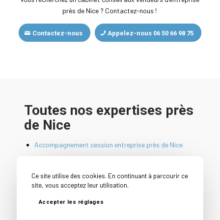
près de Nice ? Contactez-nous !
Contactez-nous
Appelez-nous 06 50 66 98 75
Toutes nos expertises près
de Nice
Accompagnement cession entreprise près de Nice
Cabinet cession acquisition entreprise près de Nice
Cabinet conseil cession entreprise près de Nice
Ce site utilise des cookies. En continuant à parcourir ce
site, vous acceptez leur utilisation.
Cession PME près de Nice
Conseil avant vente entreprise près de Nice
Accepter les réglages
Courtier en vente d’entreprise près de Nice