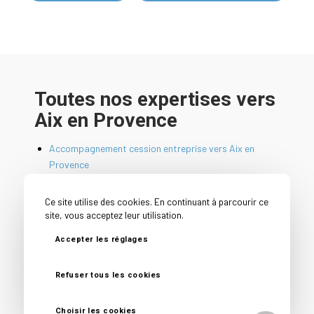
Toutes nos expertises vers
Aix en Provence
Accompagnement cession entreprise vers Aix en
Provence
Cabinet cession acquisition entreprise vers Aix en
Provence
Ce site utilise des cookies. En continuant à parcourir ce
site, vous acceptez leur utilisation.
Cabinet conseil cession entreprise vers Aix en
Provence
Accepter les réglages
Cession PME vers Aix en Provence
Refuser tous les cookies
Conseil avant vente entreprise vers Aix en Provence
Conseil vendeur entreprise vers Aix en Provence
Choisir les cookies