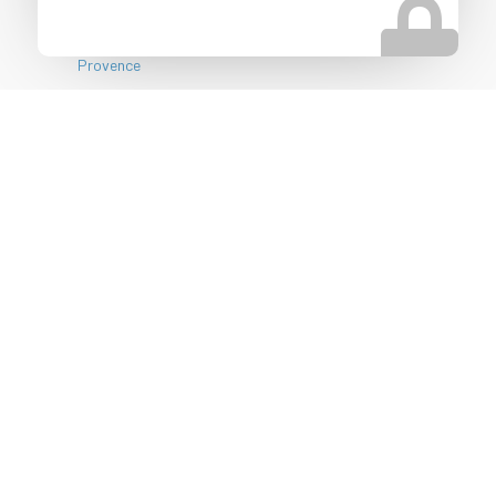
Reprise d’entreprise vers Aix en Provence
Spécialiste vente fonds de commerce vers Aix en
Provence
Nos autres secteurs en
tant que Courtier en vente
d'entreprise
Lyon
,
Clermont-Ferrand
,
Saint-Etienne
,
Bourg en Bresse
,
Chambéry
,
Annecy
,
Grenoble
,
Toulon
,
Nice
,
Marseille
,
Avignon
,
Nîmes
,
Montpellier
,
Bordeaux
,
Bayonne
,
Pau
,
Mont de Marsan
,
Toulouse
,
Perpignan