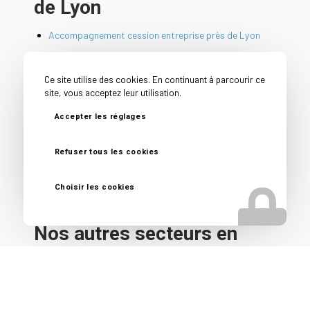
de Lyon
Accompagnement cession entreprise près de Lyon
Cabinet cession acquisition entreprise près de Lyon
Cabinet conseil cession entreprise près de Lyon
Ce site utilise des cookies. En continuant à parcourir ce
site, vous acceptez leur utilisation.
Cession PME près de Lyon
Conseil avant vente entreprise près de Lyon
Accepter les réglages
Conseil vendeur entreprise près de Lyon
Refuser tous les cookies
Courtier en vente d’entreprise près de Lyon
Reprise d’entreprise près de Lyon
Choisir les cookies
Nos autres secteurs en
tant que Spécialiste vente
fonds de commerce
Villeurbanne
,
Caluire et Cuire
,
Ecully
,
Clermont-Ferrand
,