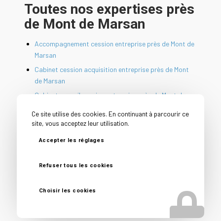
Toutes nos expertises près
de Mont de Marsan
Accompagnement cession entreprise près de Mont de
Marsan
Cabinet cession acquisition entreprise près de Mont
de Marsan
Cabinet conseil cession entreprise près de Mont de
Marsan
Ce site utilise des cookies. En continuant à parcourir ce
Cession PME près de Mont de Marsan
site, vous acceptez leur utilisation.
Conseil avant vente entreprise près de Mont de
Accepter les réglages
Marsan
Conseil vendeur entreprise près de Mont de Marsan
Refuser tous les cookies
Courtier en vente d’entreprise près de Mont de Marsan
Reprise d’entreprise près de Mont de Marsan
Choisir les cookies