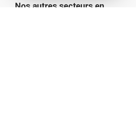
Nos autres secteurs en
tant que Spécialiste vente
fonds de commerce
Mazerolles
,
Saint Pierre du Mont
,
Bretagne de Marsan
,
Lyon
,
Clermont-Ferrand
,
Saint-Etienne
,
Bourg en Bresse
,
Chambéry
,
Annecy
,
Grenoble
,
Toulon
,
Nice
,
Marseille
,
Avignon
,
Nîmes
,
Montpellier
,
Bordeaux
,
Bayonne
,
Pau
,
Aix
en Provence
,
Toulouse
,
Perpignan