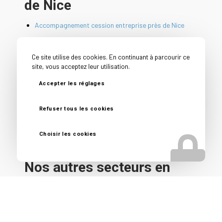
de Nice
Accompagnement cession entreprise près de Nice
Cabinet cession acquisition entreprise près de Nice
Cabinet conseil cession entreprise près de Nice
Ce site utilise des cookies. En continuant à parcourir ce
site, vous acceptez leur utilisation.
Cession PME près de Nice
Conseil avant vente entreprise près de Nice
Accepter les réglages
Conseil vendeur entreprise près de Nice
Refuser tous les cookies
Courtier en vente d’entreprise près de Nice
Reprise d’entreprise près de Nice
Choisir les cookies
Nos autres secteurs en
tant que Spécialiste vente
fonds de commerce
Villefranche-sur-Mer
,
Falicon
,
Saint Jean Cap Ferrat
,