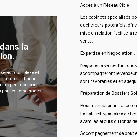
Accès à un Réseau Ciblé :
Les cabinets spécialisés po
d’acheteurs potentiels, d’in
mise en relation facilite la
vente.
 dans la
Expertise en Négociation :
ion.
Négocier la vente d’un fond
ise est complexe et
accompagneront le vendeur l
 essentiel à chaque
sont favorables et en adéqu
eur expérience pour
des parties concernées
Préparation de Dossiers Sol
Pour intéresser un acquéreur
Le cabinet spécialisé s’atte
avant les atouts du fonds d
Accompagnement de bout e