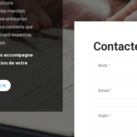
sitions
 les marchés
une entreprise
 ce contexte que
inant expertise,
sé.
Contact
ous accompagne
tion de votre
 75