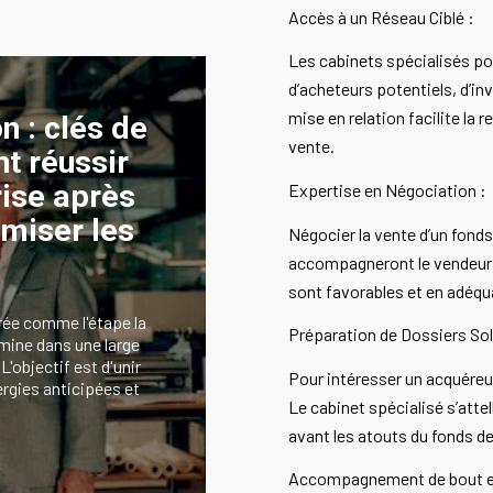
Accès à un Réseau Ciblé :
Les cabinets spécialisés po
d’acheteurs potentiels, d’in
mise en relation facilite la
n : clés de
vente.
t réussir
rise après
Expertise en Négociation :
imiser les
Négocier la vente d’un fond
accompagneront le vendeur l
sont favorables et en adéqu
rée comme l'étape la
Préparation de Dossiers Sol
rmine dans une large
L'objectif est d'unir
Pour intéresser un acquéreur
ergies anticipées et
Le cabinet spécialisé s’atte
avant les atouts du fonds d
Accompagnement de bout e