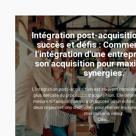
Intégration post-acquisitio
succès et défis : Commen
l’intégration d’une entrep
son acquisition pour max
synergies.
L'intégration post-acquisition est souvent considé
plus délicate du processus d'acquisition. Elle déte
mesure si l'acquisition sera un succès ou un échec. 
deux organisations distinctes pour réaliser les syn
maximiser la valeur.
Clés…