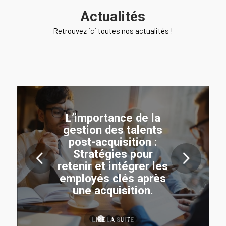
Actualités
Retrouvez ici toutes nos actualités !
L’importance de la
gestion des talents
post-acquisition :
Stratégies pour
Suivant
retenir et intégrer les
employés clés après
une acquisition.
LIRE LA SUITE
1
2
3
4
5
6