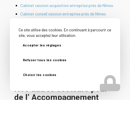
Cabinet cession acquisition entreprise près de Nîmes
Cabinet conseil cession entreprise près de Nîmes
Cession PME près de Nîmes
Ce site utilise des cookies. En continuant à parcourir ce
Conseil avant vente entreprise près de Nîmes
site, vous acceptez leur utilisation.
Conseil vendeur entreprise près de Nîmes
Accepter les réglages
Courtier en vente d’entreprise près de Nîmes
Reprise d’entreprise près de Nîmes
Refuser tous les cookies
Spécialiste vente fonds de commerce près de Nîmes
Choisir les cookies
Nos autres secteurs pour
de l’ Accompagnement
cession entreprise
Caissargues
,
Rodilhan
,
Bouillargues
,
Lyon
,
Clermont-
Ferrand
,
Saint-Etienne
,
Bourg en Bresse
,
Chambéry
,