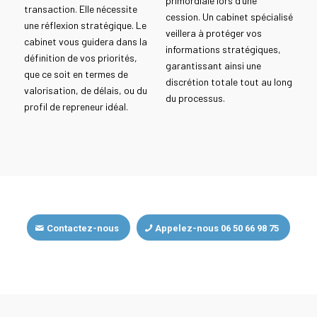
primordiale lors d’une
transaction. Elle nécessite
cession. Un cabinet spécialisé
une réflexion stratégique. Le
veillera à protéger vos
cabinet vous guidera dans la
informations stratégiques,
définition de vos priorités,
garantissant ainsi une
que ce soit en termes de
discrétion totale tout au long
valorisation, de délais, ou du
du processus.
profil de repreneur idéal.
Contactez-nous
Appelez-nous 06 50 66 98 75