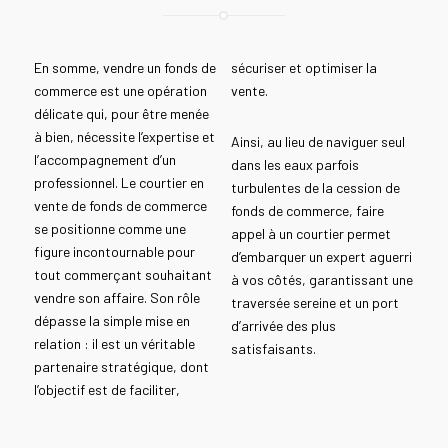
En somme, vendre un fonds de
sécuriser et optimiser la
commerce est une opération
vente.
délicate qui, pour être menée
à bien, nécessite l’expertise et
Ainsi, au lieu de naviguer seul
l’accompagnement d’un
dans les eaux parfois
professionnel. Le courtier en
turbulentes de la cession de
vente de fonds de commerce
fonds de commerce, faire
se positionne comme une
appel à un courtier permet
figure incontournable pour
d’embarquer un expert aguerri
tout commerçant souhaitant
à vos côtés, garantissant une
vendre son affaire. Son rôle
traversée sereine et un port
dépasse la simple mise en
d’arrivée des plus
relation : il est un véritable
satisfaisants.
partenaire stratégique, dont
l’objectif est de faciliter,