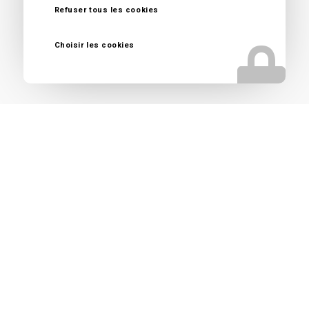
Refuser tous les cookies
Conseil vendeur entreprise près de Mont de Marsan
Reprise d’entreprise près de Mont de Marsan
Choisir les cookies
Spécialiste vente fonds de commerce près de Mont de
Marsan
Nos autres secteurs en
tant que Courtier en vente
d'entreprise
Mazerolles
,
Saint Pierre du Mont
,
Bretagne de Marsan
,
Lyon
,
Clermont-Ferrand
,
Saint-Etienne
,
Bourg en Bresse
,
Chambéry
,
Annecy
,
Grenoble
,
Toulon
,
Nice
,
Marseille
,
Avignon
,
Nîmes
,
Montpellier
,
Bordeaux
,
Bayonne
,
Pau
,
Aix
en Provence
,
Toulouse
,
Perpignan