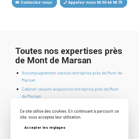
Contactez-nous
Appelez-nous 06 50 66 98 75
Toutes nos expertises près
de Mont de Marsan
Accompagnement cession entreprise près de Mont de
Marsan
Cabinet cession acquisition entreprise près de Mont
de Marsan
Cabinet conseil cession entreprise près de Mont de
Ce site utilise des cookies. En continuant à parcourir ce
Marsan
site, vous acceptez leur utilisation.
Cession PME près de Mont de Marsan
Accepter les réglages
Conseil avant vente entreprise près de Mont de
Marsan