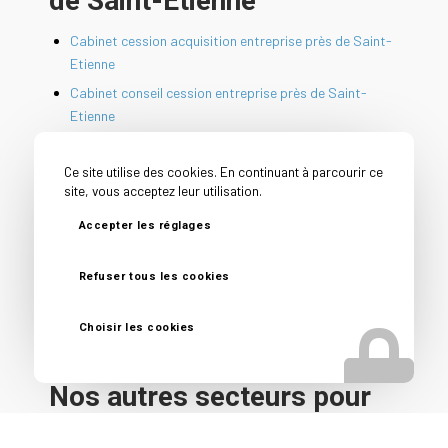
de Saint-Etienne
Cabinet cession acquisition entreprise près de Saint-
Etienne
Cabinet conseil cession entreprise près de Saint-
Etienne
Cession PME près de Saint-Etienne
Ce site utilise des cookies. En continuant à parcourir ce
Conseil avant vente entreprise près de Saint-Etienne
site, vous acceptez leur utilisation.
Conseil vendeur entreprise près de Saint-Etienne
Accepter les réglages
Courtier en vente d’entreprise près de Saint-Etienne
Reprise d’entreprise près de Saint-Etienne
Refuser tous les cookies
Spécialiste vente fonds de commerce près de Saint-
Etienne
Choisir les cookies
Nos autres secteurs pour
de l’ Accompagnement