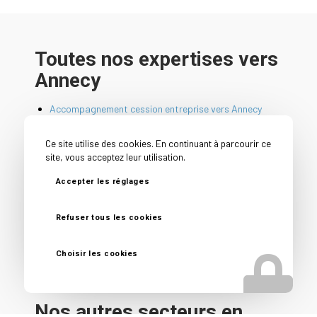
Toutes nos expertises vers
Annecy
Accompagnement cession entreprise vers Annecy
Cabinet cession acquisition entreprise vers Annecy
Ce site utilise des cookies. En continuant à parcourir ce
Cession PME vers Annecy
site, vous acceptez leur utilisation.
Conseil avant vente entreprise vers Annecy
Accepter les réglages
Conseil vendeur entreprise vers Annecy
Courtier en vente d’entreprise vers Annecy
Refuser tous les cookies
Reprise d’entreprise vers Annecy
Spécialiste vente fonds de commerce vers Annecy
Choisir les cookies
Nos autres secteurs en