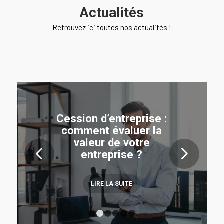
Actualités
Retrouvez ici toutes nos actualités !
Les aspects
Cession d’entreprise :
environnementaux
comment évaluer la
dans l’acquisition
valeur de votre
d’entreprise :
Suivant
entreprise ?
Comment les enjeux
écologiques
influencent-ils les
LIRE LA SUITE
décisions d’achat
aujourd’hui ?
1
2
3
4
5
6