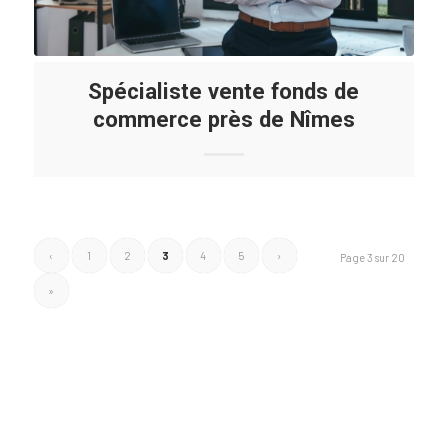
Spécialiste vente fonds de
commerce près de Nîmes
‹
1
2
3
4
5
›
Page 3 sur 20
»